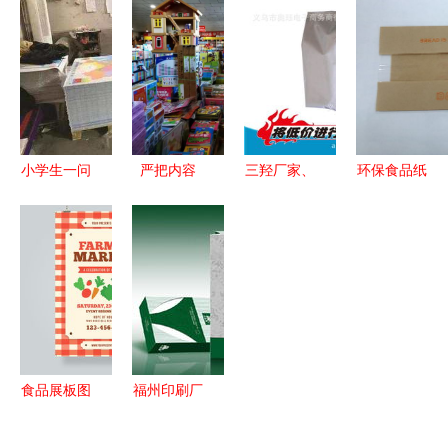
办理指南
出版物经营
指南 从资
物的标点符
条件、流程
许可证及出
质申请到市
号使用规范
与注意事项
版物进口流
场运营的全
——以《新
程指南
面解析
京山城书
房》出版品
为例
小学生一问
严把内容
三羟厂家、
环保食品纸
牵出“假地
关，筑牢思
批发商、价
袋 汉堡包
图”案 7人
想阵地——
格表与出版
装的绿色选
被判刑并处
五原县开展
物批发全攻
择与市场指
罚金 警示
党的十九届
略
南
出版物进口
六中全会文
监管
件学习辅导
读物专项检
食品展板图
福州印刷厂
查
片专题 从
与厦门礼品