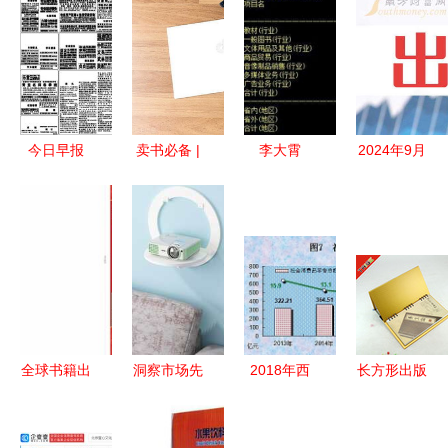
今日早报
卖书必备 |
李大霄
2024年9月
出版物进口
出版物经营
谈‘煌上
20日出版概
管理升级，
许可证办理
煌’复苏 市
念股名单
文化视野更
全攻略，及
场黑马再
聚焦出版物
开阔
出版物进口
起，超越四
进口领域
的特殊门道
川双马或成
新热点
全球书籍出
洞察市场先
2018年西
长方形出版
版物供应与
机 厨房挂
藏自治区国
物箱材质对
进口全攻略
件品牌布局
民经济与社
集中批发供